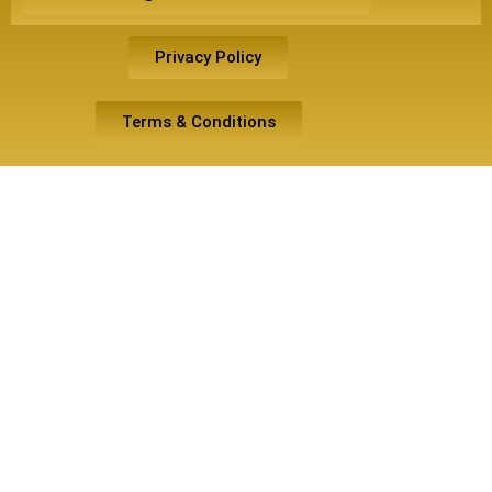
Privacy Policy
Terms & Conditions