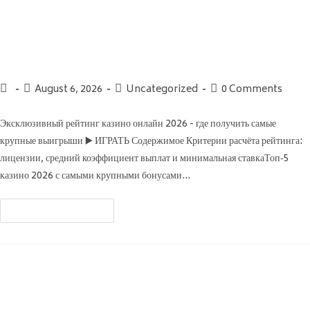
Эксклюзивный рейтинг казино
онлайн 2026 – где получить самые
крупные выигрыши
August 6, 2026
Uncategorized
0 Comments
Эксклюзивный рейтинг казино онлайн 2026 - где получить самые
крупные выигрыши ▶️ ИГРАТЬ Содержимое Критерии расчёта рейтинга:
лицензии, средний коэффициент выплат и минимальная ставкаТоп‑5
казино 2026 с самыми крупными бонусами…
Continue Reading
Approach to AI Visibility Audit
Service: Practical Guide and Best