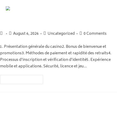
Win Beast Casino review – étapes
Menu
et méthodes pour profiter du
casino
August 6, 2026
Uncategorized
0 Comments
1. Présentation générale du casino2. Bonus de bienvenue et
promotions3. Méthodes de paiement et rapidité des retraits4.
Processus d'inscription et vérification d’identité5. Expérience
mobile et application6. Sécurité, licence et jeu…
Continue Reading
OnlyFans Free Photos Guide: Safe
Access, Privacy Tips & Discreet