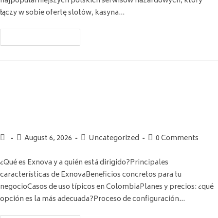
najpopularniejszych polskich serwisów hazardowych, który
łączy w sobie ofertę slotów, kasyna…
Continue Reading
Exnova: guía completa de la app de
marketing para empresas
colombianas
August 6, 2026
Uncategorized
0 Comments
¿Qué es Exnova y a quién está dirigido?Principales
características de ExnovaBeneficios concretos para tu
negocioCasos de uso típicos en ColombiaPlanes y precios: ¿qué
opción es la más adecuada?Proceso de configuración…