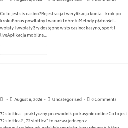
Co to jest sts casino?Rejestracja i weryfikacja konta – krok po
krokuBonus powitalny i warunki obrotuMetody płatności –
wpłaty i wypłatyGry dostępne w sts casino: kasyno, sport i
liveAplikacja mobilna…
Continue Reading
72 slottica – przegląd i dostępne
opcje
August 6, 2026
Uncategorized
0 Comments
72 slottica – praktyczny przewodnik po kasynie online Co to jest
72 slottica? „72 slottica” to nazwa jednego z