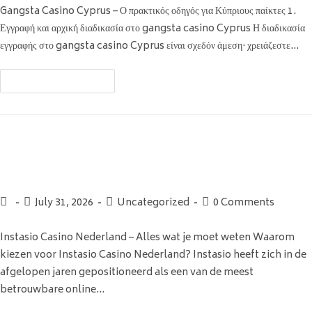
Gangsta Casino Cyprus – Ο πρακτικός οδηγός για Κύπριους παίκτες 1.
Εγγραφή και αρχική διαδικασία στο gangsta casino Cyprus Η διαδικασία
εγγραφής στο gangsta casino Cyprus είναι σχεδόν άμεση· χρειάζεστε…
Continue Reading
Instasio Casino Nederland: stappen
en methoden
July 31, 2026
Uncategorized
0 Comments
Instasio Casino Nederland – Alles wat je moet weten Waarom
kiezen voor Instasio Casino Nederland? Instasio heeft zich in de
afgelopen jaren gepositioneerd als een van de meest
betrouwbare online…