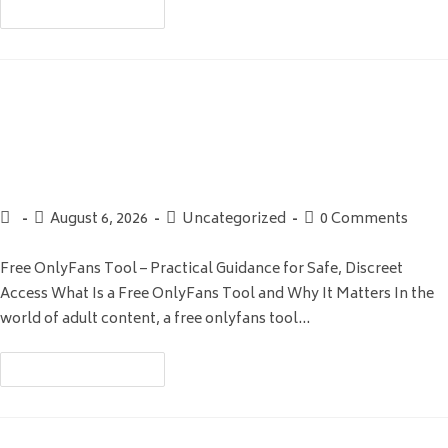
Continue Reading
Free OnlyFans Tool Guide: Safe,
Discreet Access & Mobile
Experience
August 6, 2026
Uncategorized
0 Comments
Free OnlyFans Tool – Practical Guidance for Safe, Discreet
Access What Is a Free OnlyFans Tool and Why It Matters In the
world of adult content, a free onlyfans tool…
Continue Reading