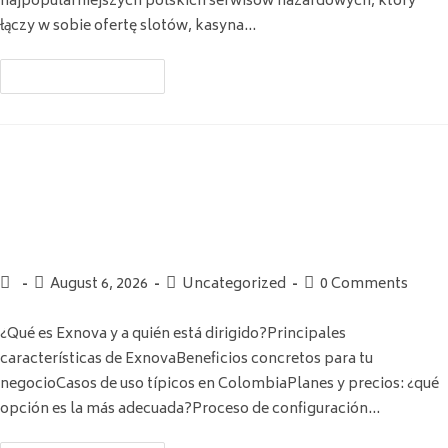
najpopularniejszych polskich serwisów hazardowych, który
łączy w sobie ofertę slotów, kasyna…
Continue Reading
Exnova: guía completa de la app de
marketing para empresas
colombianas
August 6, 2026
Uncategorized
0 Comments
¿Qué es Exnova y a quién está dirigido?Principales
características de ExnovaBeneficios concretos para tu
negocioCasos de uso típicos en ColombiaPlanes y precios: ¿qué
opción es la más adecuada?Proceso de configuración…