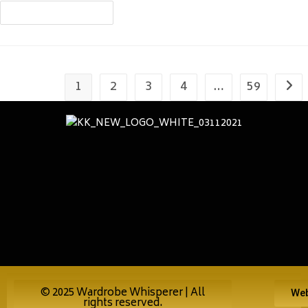
Continue Reading
1
2
3
4
…
59
© 2025 Wardrobe Whisperer | All
Web
rights reserved.