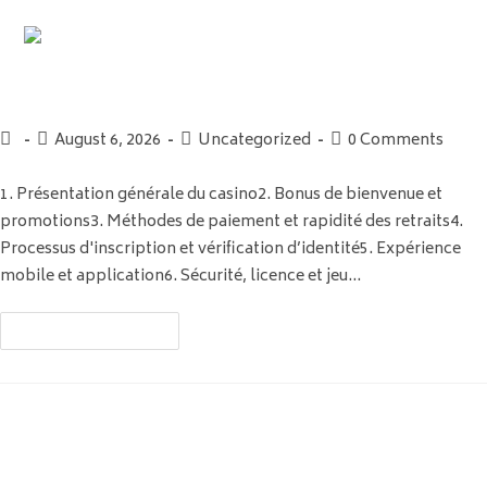
Win Beast Casino review – étapes
Menu
et méthodes pour profiter du
casino
August 6, 2026
Uncategorized
0 Comments
1. Présentation générale du casino2. Bonus de bienvenue et
promotions3. Méthodes de paiement et rapidité des retraits4.
Processus d'inscription et vérification d’identité5. Expérience
mobile et application6. Sécurité, licence et jeu…
Continue Reading
OnlyFans Free Photos Guide: Safe
Access, Privacy Tips & Discreet