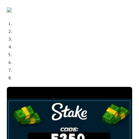
Menu
Waarom kiezen voor Elite Spin?
Stap‑voor‑stap: Inloggen op Elite Spin
Bonussen en promoties bij inlog
Betaalmethoden en opname snelheid
Registratie, verificatie en veiligheid
Mobiele ervaring en elite spin app
Klantenservice en verantwoord gokken
Veelgestelde vragen over Elite Spin login