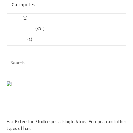
Categories
Anadius
(1)
Uncategorized
(631)
Yt To Wav
(1)
Hair Extension Studio specialising in Afros, European and other
types of hair.