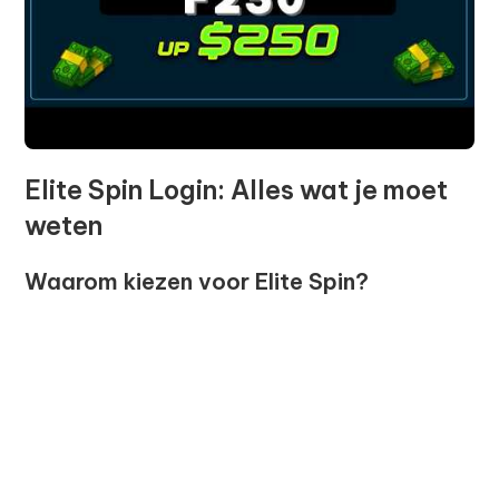
Elite Spin Login: Alles wat je moet
weten
Waarom kiezen voor Elite Spin?