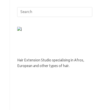
Hair Extension Studio specialising in Afros,
European and other types of hair.