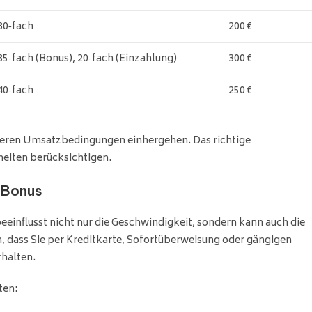
30‑fach
200 €
35‑fach (Bonus), 20‑fach (Einzahlung)
300 €
40‑fach
250 €
ngeren Umsatzbedingungen einhergehen. Das richtige
heiten berücksichtigen.
 Bonus
influsst nicht nur die Geschwindigkeit, sondern kann auch die
, dass Sie per Kreditkarte, Sofortüberweisung oder gängigen
halten.
ten: