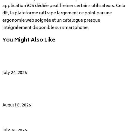
application iOS dédiée peut freiner certains utilisateurs. Cela
dit, la plateforme rattrape largement ce point par une
ergonomie web soignée et un catalogue presque
intégralement disponible sur smartphone.
You Might Also Like
Пин Ап Казино Официальный сайт | Pin Up Casino
играть онлайн – Вход, Зеркало
July 24, 2026
Пинко казино – Официальный сайт Pinco играть
онлайн | Зеркало и вход
August 8, 2026
1win — зеркало сайта букмекерской конторы 1вин
July 26, 2026