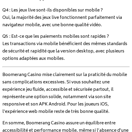
Q4 : Les jeux live sont-ils disponibles sur mobile ?
Oui, la majorité des jeux live fonctionnent parfaitement via
navigateur mobile, avec une bonne qualité vidéo.
Q5 : Est-ce que les paiements mobiles sont rapides ?
Les transactions via mobile bénéficient des mêmes standards
de sécurité et rapidité que la version desktop, avec plusieurs
options adaptées aux mobiles.
Boomerang Casino mise clairement sur la praticité du mobile
sans complications excessives. Si vous souhaitez une
expérience jeu fluide, accessible et sécurisée partout, il
représente une option solide, notamment via son site
responsive et son APK Android. Pour les joueurs iOS,
l’expérience web mobile reste de très bonne qualité.
En somme, Boomerang Casino assure un équilibre entre
accessibilité et performance mobile, même si l’absence d’une