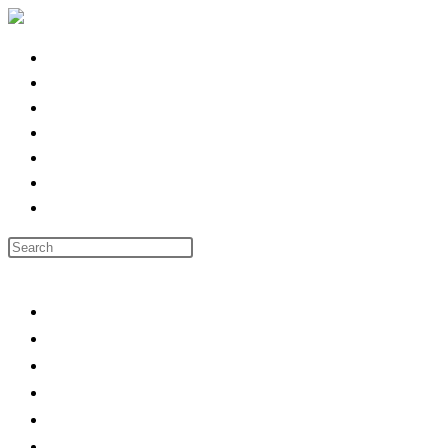
Skip
to
Home
content
Pricing List
Training Courses
Portfolio
Blog
Contact Us
Toggle
website
search
Menu
Close
Home
Pricing List
Training Courses
Portfolio
Blog