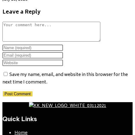
Leave a Reply
Comment
Enter
your
Enter
name
your
Enter
or
email
your
Save my name, email, and website in this browser for the
username
address
website
next time I comment.
to
to
URL
comment
comment
(optional)
Quick Links
Home