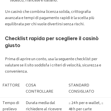
tedesco, francese e italiano.
Un casinò che combina licenza solida, crittografia
avanzata e tempi di pagamento rapidi è la scelta più
equilibrata per chi vuole divertirsi senza rischi.
Checklist rapida per scegliere il casinò
giusto
Prima di aprire un conto, usa la seguente checklist per
valutare se il sito soddisfa i criteri di velocità, sicurezza e
convenienza.
FATTORE
COSA
STANDARD
CONTROLLARE
CONSIGLIATO
Tempo di
Durata media dal
≤ 24 h per e‑wallet, ≤
prelievo
richiedere al ricevere
48 h per carte