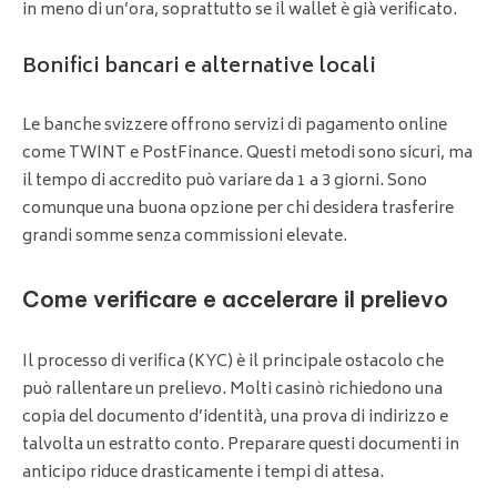
in meno di un’ora, soprattutto se il wallet è già verificato.
Bonifici bancari e alternative locali
Le banche svizzere offrono servizi di pagamento online
come TWINT e PostFinance. Questi metodi sono sicuri, ma
il tempo di accredito può variare da 1 a 3 giorni. Sono
comunque una buona opzione per chi desidera trasferire
grandi somme senza commissioni elevate.
Come verificare e accelerare il prelievo
Il processo di verifica (KYC) è il principale ostacolo che
può rallentare un prelievo. Molti casinò richiedono una
copia del documento d’identità, una prova di indirizzo e
talvolta un estratto conto. Preparare questi documenti in
anticipo riduce drasticamente i tempi di attesa.