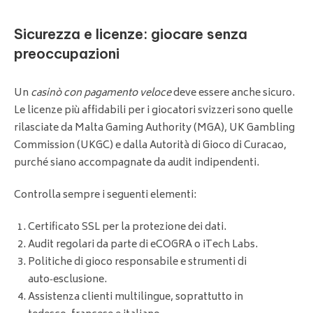
Sicurezza e licenze: giocare senza
preoccupazioni
Un
casinò con pagamento veloce
deve essere anche sicuro.
Le licenze più affidabili per i giocatori svizzeri sono quelle
rilasciate da Malta Gaming Authority (MGA), UK Gambling
Commission (UKGC) e dalla Autorità di Gioco di Curacao,
purché siano accompagnate da audit indipendenti.
Controlla sempre i seguenti elementi:
Certificato SSL per la protezione dei dati.
Audit regolari da parte di eCOGRA o iTech Labs.
Politiche di gioco responsabile e strumenti di
auto‑esclusione.
Assistenza clienti multilingue, soprattutto in