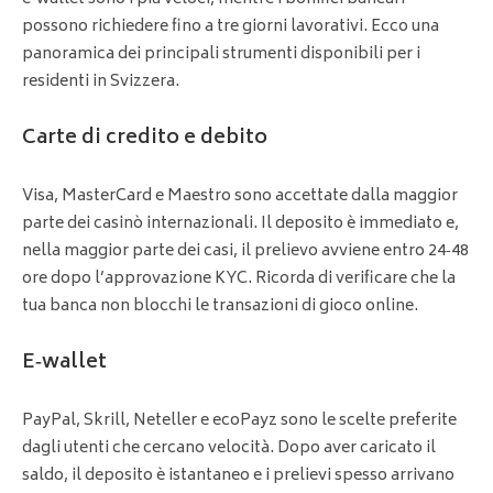
possono richiedere fino a tre giorni lavorativi. Ecco una
panoramica dei principali strumenti disponibili per i
residenti in Svizzera.
Carte di credito e debito
Visa, MasterCard e Maestro sono accettate dalla maggior
parte dei casinò internazionali. Il deposito è immediato e,
nella maggior parte dei casi, il prelievo avviene entro 24‑48
ore dopo l’approvazione KYC. Ricorda di verificare che la
tua banca non blocchi le transazioni di gioco online.
E‑wallet
PayPal, Skrill, Neteller e ecoPayz sono le scelte preferite
dagli utenti che cercano velocità. Dopo aver caricato il
saldo, il deposito è istantaneo e i prelievi spesso arrivano