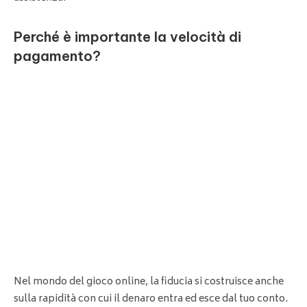
Perché è importante la velocità di
pagamento?
Nel mondo del gioco online, la fiducia si costruisce anche
sulla rapidità con cui il denaro entra ed esce dal tuo conto.