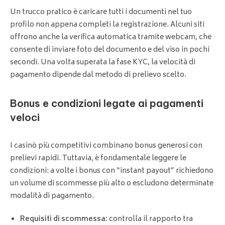
Un trucco pratico è caricare tutti i documenti nel tuo
profilo non appena completi la registrazione. Alcuni siti
offrono anche la verifica automatica tramite webcam, che
consente di inviare foto del documento e del viso in pochi
secondi. Una volta superata la fase KYC, la velocità di
pagamento dipende dal metodo di prelievo scelto.
Bonus e condizioni legate ai pagamenti
veloci
I casinò più competitivi combinano bonus generosi con
prelievi rapidi. Tuttavia, è fondamentale leggere le
condizioni: a volte i bonus con “instant payout” richiedono
un volume di scommesse più alto o escludono determinate
modalità di pagamento.
Requisiti di scommessa:
controlla il rapporto tra