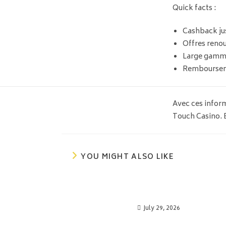
Quick facts :
Cashback jus
Offres reno
Large gamme
Rembourseme
Avec ces inform
Touch Casino. 
YOU MIGHT ALSO LIKE
Mostbet w Polsce – oficjalna stro
internetowa
July 29, 2026