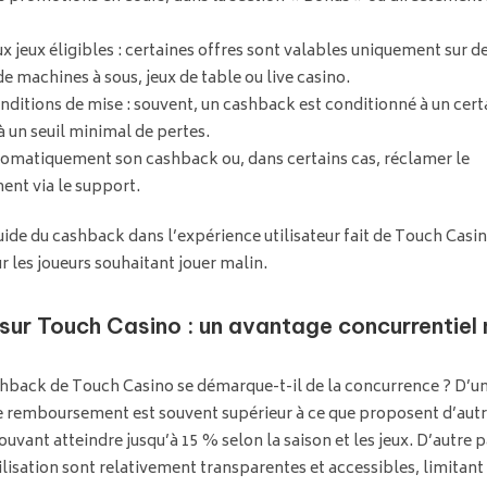
ux jeux éligibles : certaines offres sont valables uniquement sur d
de machines à sous, jeux de table ou live casino.
onditions de mise : souvent, un cashback est conditionné à un cer
à un seuil minimal de pertes.
tomatiquement son cashback ou, dans certains cas, réclamer le
nt via le support.
luide du cashback dans l’expérience utilisateur fait de Touch Casi
r les joueurs souhaitant jouer malin.
ur Touch Casino : un avantage concurrentiel 
hback de Touch Casino se démarque-t-il de la concurrence ? D’une
 remboursement est souvent supérieur à ce que proposent d’aut
uvant atteindre jusqu’à 15 % selon la saison et les jeux. D’autre pa
ilisation sont relativement transparentes et accessibles, limitant 