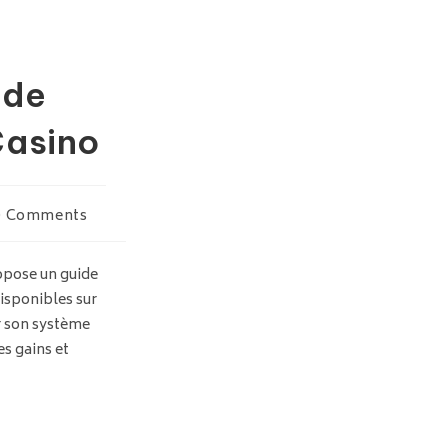
Training Courses
Portfolio
Blog
Contact Us
 de
Casino
0 Comments
opose un guide
isponibles sur
r son système
s gains et