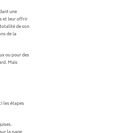
dant une
et leur offrir
totalité de son
ons de la
ux ou pour des
ard. Mais
i les étapes
uises.
sur la page