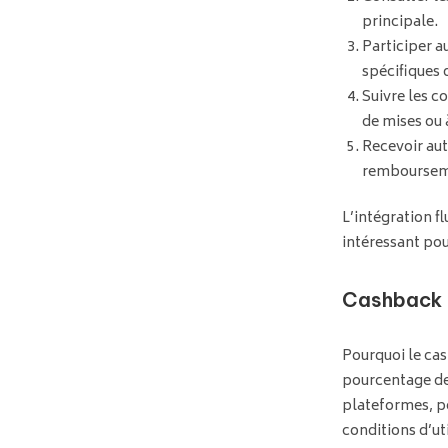
principale.
Participer a
spécifiques 
Suivre les c
de mises ou 
Recevoir au
rembourseme
L’intégration f
intéressant pou
Cashback s
Pourquoi le cas
pourcentage de
plateformes, po
conditions d’ut