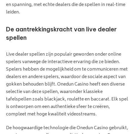
en spanning, met echte dealers die de spellen in real-time
leiden.
De aantrekkingskracht van live dealer
spellen
Live dealer spellen zijn populair geworden onder online
spelers vanwege de interactieve ervaring die ze bieden.
Spelers hebben de mogelijkheid om te communiceren met
dealers en andere spelers, waardoor de sociale aspect van
gokken behouden blijft. Onedun Casino heeft een diverse
selectie van deze spellen, waaronder klassieke
tafelspellen zoals blackjack, roulette en baccarat. Elk spel
is ontworpen om een authentieke sfeer te creëren,
compleet met hoge kwaliteit videostreams.
De hoogwaardige technologie die Onedun Casino gebruikt,