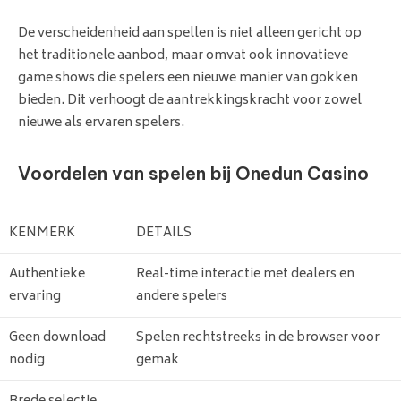
De verscheidenheid aan spellen is niet alleen gericht op
het traditionele aanbod, maar omvat ook innovatieve
game shows die spelers een nieuwe manier van gokken
bieden. Dit verhoogt de aantrekkingskracht voor zowel
nieuwe als ervaren spelers.
Voordelen van spelen bij Onedun Casino
KENMERK
DETAILS
Authentieke
Real-time interactie met dealers en
ervaring
andere spelers
Geen download
Spelen rechtstreeks in de browser voor
nodig
gemak