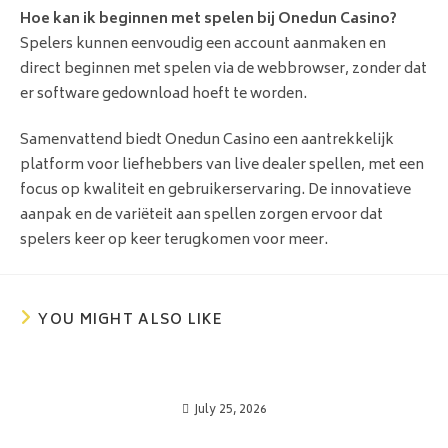
Hoe kan ik beginnen met spelen bij Onedun Casino?
Spelers kunnen eenvoudig een account aanmaken en
direct beginnen met spelen via de webbrowser, zonder dat
er software gedownload hoeft te worden.
Samenvattend biedt Onedun Casino een aantrekkelijk
platform voor liefhebbers van live dealer spellen, met een
focus op kwaliteit en gebruikerservaring. De innovatieve
aanpak en de variëteit aan spellen zorgen ervoor dat
spelers keer op keer terugkomen voor meer.
YOU MIGHT ALSO LIKE
Где найти лучшие казино онлайн 2026 – обзор
проверенных сайтов
July 25, 2026