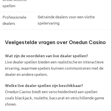
Brede selectie
spellen
Getrainde dealers voor een vlotte
Professionele
spelervaring
dealers
Veelgestelde vragen over Onedun Casino
Wat zijn de voordelen van live dealer spellen?
Live dealer spellen bieden een realistische en interactieve
ervaring, waarmee spelers kunnen communiceren met de
dealer en andere spelers.
Welke live dealer spellen zijn beschikbaar?
Onedun Casino biedt een verscheidenheid aan spellen
zoals blackjack, roulette, baccarat en verschillende game
shows.