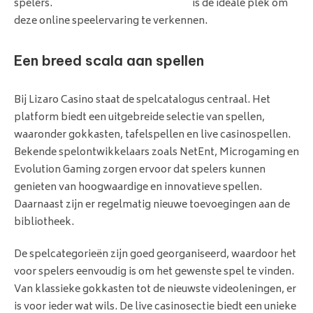
spelers.
https://lizarocasino-1.com/
is de ideale plek om
deze online speelervaring te verkennen.
Een breed scala aan spellen
Bij Lizaro Casino staat de spelcatalogus centraal. Het
platform biedt een uitgebreide selectie van spellen,
waaronder gokkasten, tafelspellen en live casinospellen.
Bekende spelontwikkelaars zoals NetEnt, Microgaming en
Evolution Gaming zorgen ervoor dat spelers kunnen
genieten van hoogwaardige en innovatieve spellen.
Daarnaast zijn er regelmatig nieuwe toevoegingen aan de
bibliotheek.
De spelcategorieën zijn goed georganiseerd, waardoor het
voor spelers eenvoudig is om het gewenste spel te vinden.
Van klassieke gokkasten tot de nieuwste videoleningen, er
is voor ieder wat wils. De live casinosectie biedt een unieke