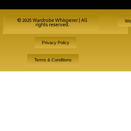
© 2025 Wardrobe Whisperer | All
Web
rights reserved.
Privacy Policy
Terms & Conditions