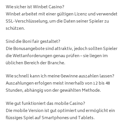
Wie sicher ist Winbet Casino?
Winbet arbeitet mit einer gültigen Lizenz und verwendet
SSL-Verschlüsselung, um die Daten seiner Spieler zu
schützen.
Sind die Boni fair gestaltet?
Die Bonusangebote sind attraktiv, jedoch sollten Spieler
die Wettanforderungen genau prüfen – sie liegen im
üblichen Bereich der Branche.
Wie schnell kann ich meine Gewinne auszahlen lassen?
Auszahlungen erfolgen meist innerhalb von 12 bis 48
Stunden, abhängig von der gewählten Methode.
Wie gut funktioniert das mobile Casino?
Die mobile Version ist gut optimiert und ermöglicht ein
flüssiges Spiel auf Smartphones und Tablets.