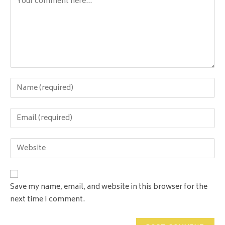
Save my name, email, and website in this browser for the
next time I comment.