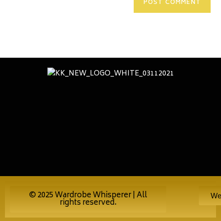
© 2025 Wardrobe Whisperer | All
Web
rights reserved.