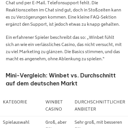
Chat und per E-Mail. Telefonsupport fehlt. Die
Reaktionszeiten im Chat sind gut, doch in Stoßzeiten kann
es zu Verzögerungen kommen. Eine kleine FAQ-Sektion
ergänzt den Support, ist jedoch etwas zu knapp gehalten.
Ein erfahrener Spieler beschreibt das so: „Winbet fühlt
sich an wie ein verlässliches Casino, das nicht versucht, mit
zu viel Marketing zu glänzen. Die Basics stimmen, und das
macht es angenehm, ohne Ablenkung zu spielen.“
Mini-Vergleich: Winbet vs. Durchschnitt
auf dem deutschen Markt
KATEGORIE
WINBET
DURCHSCHNITTLICHER
CASINO
ANBIETER
Spielauswahl
Groß, aber
Sehr groß, mit besseren