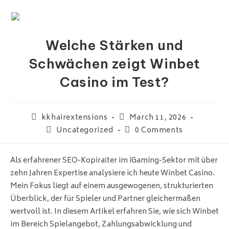
Menu
Welche Stärken und
Schwächen zeigt Winbet
Casino im Test?
kkhairextensions
March 11, 2026
Uncategorized
0 Comments
Als erfahrener SEO-Kopiraĭter im iGaming-Sektor mit über
zehn Jahren Expertise analysiere ich heute Winbet Casino.
Mein Fokus liegt auf einem ausgewogenen, strukturierten
Überblick, der für Spieler und Partner gleichermaßen
wertvoll ist. In diesem Artikel erfahren Sie, wie sich Winbet
im Bereich Spielangebot, Zahlungsabwicklung und