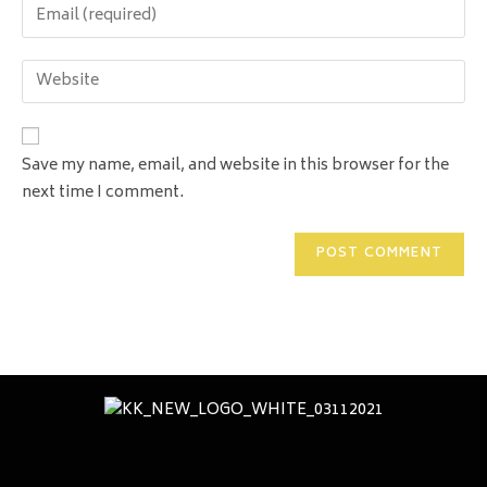
Save my name, email, and website in this browser for the
next time I comment.