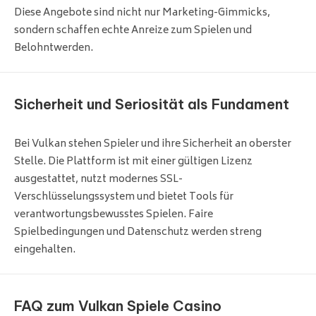
Diese Angebote sind nicht nur Marketing-Gimmicks,
sondern schaffen echte Anreize zum Spielen und
Belohntwerden.
Sicherheit und Seriosität als Fundament
Bei Vulkan stehen Spieler und ihre Sicherheit an oberster
Stelle. Die Plattform ist mit einer gültigen Lizenz
ausgestattet, nutzt modernes SSL-
Verschlüsselungssystem und bietet Tools für
verantwortungsbewusstes Spielen. Faire
Spielbedingungen und Datenschutz werden streng
eingehalten.
FAQ zum Vulkan Spiele Casino