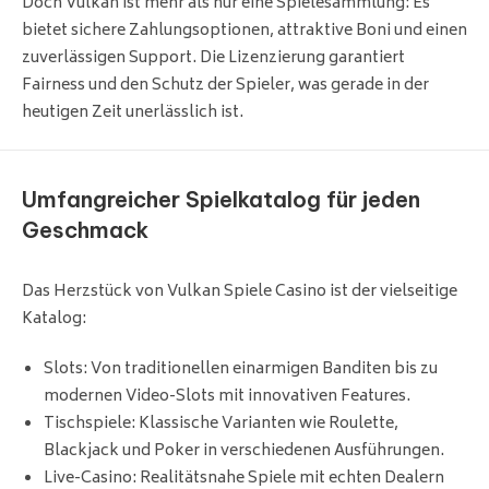
Doch Vulkan ist mehr als nur eine Spielesammlung: Es
bietet sichere Zahlungsoptionen, attraktive Boni und einen
zuverlässigen Support. Die Lizenzierung garantiert
Fairness und den Schutz der Spieler, was gerade in der
heutigen Zeit unerlässlich ist.
Umfangreicher Spielkatalog für jeden
Geschmack
Das Herzstück von Vulkan Spiele Casino ist der vielseitige
Katalog:
Slots: Von traditionellen einarmigen Banditen bis zu
modernen Video-Slots mit innovativen Features.
Tischspiele: Klassische Varianten wie Roulette,
Blackjack und Poker in verschiedenen Ausführungen.
Live-Casino: Realitätsnahe Spiele mit echten Dealern