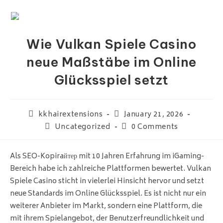
Menu
Wie Vulkan Spiele Casino
neue Maßstäbe im Online
Glücksspiel setzt
kkhairextensions
January 21, 2026
Uncategorized
0 Comments
Als SEO-Kopiraйтер mit 10 Jahren Erfahrung im iGaming-
Bereich habe ich zahlreiche Plattformen bewertet. Vulkan
Spiele Casino sticht in vielerlei Hinsicht hervor und setzt
neue Standards im Online Glücksspiel. Es ist nicht nur ein
weiterer Anbieter im Markt, sondern eine Plattform, die
mit ihrem Spielangebot, der Benutzerfreundlichkeit und