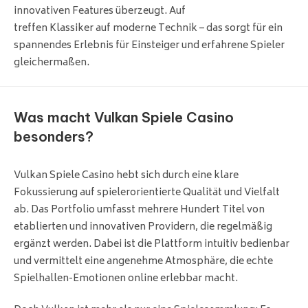
innovativen Features überzeugt. Auf
vulkan spiele casino
treffen Klassiker auf moderne Technik – das sorgt für ein
spannendes Erlebnis für Einsteiger und erfahrene Spieler
gleichermaßen.
Was macht Vulkan Spiele Casino
besonders?
Vulkan Spiele Casino hebt sich durch eine klare
Fokussierung auf spielerorientierte Qualität und Vielfalt
ab. Das Portfolio umfasst mehrere Hundert Titel von
etablierten und innovativen Providern, die regelmäßig
ergänzt werden. Dabei ist die Plattform intuitiv bedienbar
und vermittelt eine angenehme Atmosphäre, die echte
Spielhallen-Emotionen online erlebbar macht.