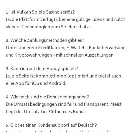
1. Ist Vulkan Spiele Casino seriös?
Ja, die Plattform verfügt über eine gültige Lizenz und nutzt
sichere Technologien zum Spielerschutz.
2. Welche Zahlungsmethoden gibt es?
Unter anderem Kreditkarten, E-Wallets, Banküberweisung
und Kryptowährungen – mit schnellen Auszahlungen.
3. Kann ich auf dem Handy spielen?
Ja, die Seite ist komplett mobiloptimiert und bietet auch
eine App für iOS und Android.
4. Wie hoch sind die Bonusbedingungen?
Die Umsatzbedingungen sind fair und transparent. Meist
liegt der Umsatz bei 30-fach des Bonus.
5. Gibt es einen Kundensupport auf Deutsch?